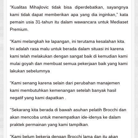
“Kualitas Mihajlovic tidak bisa diperdebatkan, sayangnya
kami tidak dapat memberikan apa yang dia inginkan,” kata
pemain usia 31-tahun itu dalam wawancara untuk Mediaset
Premium.
“Kami melangkah ke lapangan, ini terutama kesalahan kita.
Ini adalah rasa malu untuk berada dalam situasi ini karena
kami telah melakukan dengan sangat baik di kemudian kami
mulai goyah dan membuat semua pekerjaan baik yang kami
lakukan sebelumnya
“Kami senang karena selain dari perubahan manajemen
kami membutuhkan kemenangan setelah banyak hasil
negatif yang kami dapatkan .
“Sekarang kita berada di bawah asuhan pelatih Brocchi dan
akan mencoba untuk menempatkan ide-idenya ke dalam
praktek permainan yang kami tampilkan.
“Kami belum bekerja dengan Brocchi lama dan itu akan