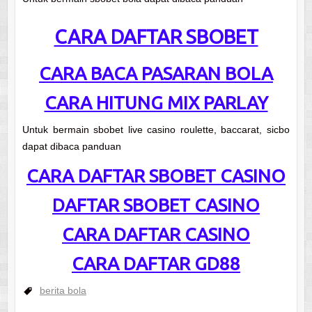
CARA DAFTAR SBOBET
CARA BACA PASARAN BOLA
CARA HITUNG MIX PARLAY
Untuk bermain sbobet live casino roulette, baccarat, sicbo
dapat dibaca panduan
CARA DAFTAR SBOBET CASINO
DAFTAR SBOBET CASINO
CARA DAFTAR CASINO
CARA DAFTAR GD88
berita bola