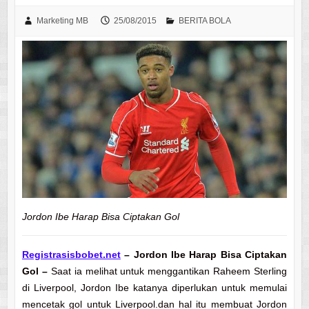
Marketing MB
25/08/2015
BERITA BOLA
Jordon Ibe Harap Bisa Ciptakan Gol
Registrasisbobet.net
– Jordon Ibe Harap Bisa Ciptakan
Gol –
Saat ia melihat untuk menggantikan Raheem Sterling
di Liverpool, Jordon Ibe katanya diperlukan untuk memulai
mencetak gol untuk Liverpool.dan hal itu membuat Jordon