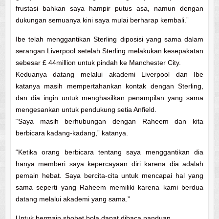
frustasi bahkan saya hampir putus asa, namun dengan
dukungan semuanya kini saya mulai berharap kembali.”
Ibe telah menggantikan Sterling diposisi yang sama dalam
serangan Liverpool setelah Sterling melakukan kesepakatan
sebesar £ 44million untuk pindah ke Manchester City.
Keduanya datang melalui akademi Liverpool dan Ibe
katanya masih mempertahankan kontak dengan Sterling,
dan dia ingin untuk menghasilkan penampilan yang sama
mengesankan untuk pendukung setia Anfield.
“Saya masih berhubungan dengan Raheem dan kita
berbicara kadang-kadang,” katanya.
“Ketika orang berbicara tentang saya menggantikan dia
hanya memberi saya kepercayaan diri karena dia adalah
pemain hebat. Saya bercita-cita untuk mencapai hal yang
sama seperti yang Raheem memiliki karena kami berdua
datang melalui akademi yang sama.”
Untuk bermain sbobet bola dapat dibaca panduan