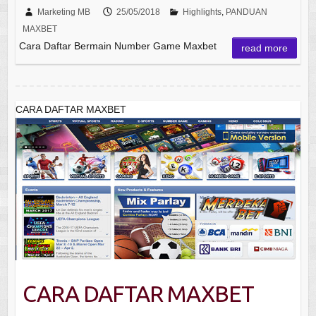
Marketing MB
25/05/2018
Highlights
,
PANDUAN
MAXBET
Cara Daftar Bermain Number Game Maxbet
read more
CARA DAFTAR MAXBET
CARA DAFTAR MAXBET