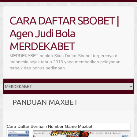
Skip
to
CARA DAFTAR SBOBET |
content
Agen Judi Bola
MERDEKABET
MERDEKABET adalah Situs Daftar Sbobet terpercaya di
Indonesia sejak tahun 2013 yang memberikan pelayanan
terbaik dan bonus berlimpah
PANDUAN MAXBET
Cara Daftar Bermain Number Game Maxbet