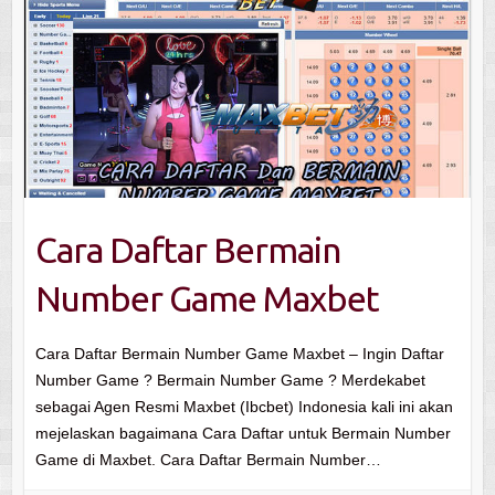
Cara Daftar Bermain
Number Game Maxbet
Cara Daftar Bermain Number Game Maxbet – Ingin Daftar
Number Game ? Bermain Number Game ? Merdekabet
sebagai Agen Resmi Maxbet (Ibcbet) Indonesia kali ini akan
mejelaskan bagaimana Cara Daftar untuk Bermain Number
Game di Maxbet. Cara Daftar Bermain Number…