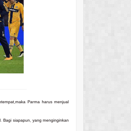
setempat,maka Parma harus menjual
l. Bagi siapapun, yang menginginkan