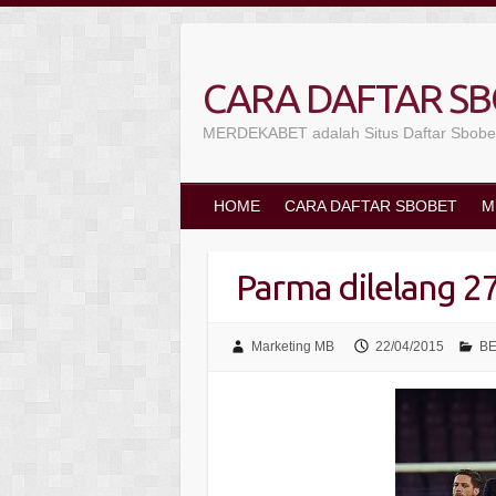
Skip
to
content
CARA DAFTAR SBO
MERDEKABET adalah Situs Daftar Sbobet 
HOME
CARA DAFTAR SBOBET
M
Parma dilelang 27
Marketing MB
22/04/2015
BE