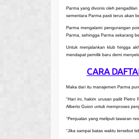
Parma yang divonis oleh pengadilan It
sementara Parma pasti terus akan be
Parma mengalami pengurangan poin 
Parma, sehingga Parma sekarang berad
Untuk menjalankan klub hingga akh
mendapat pemilik baru demi menyel
CARA DAFTAR
Maka dari itu manajemen Parma pun m
“Hari ini, hakim urusan pailit Piet
Alberto Guion untuk memproses penju
“Penjualan yang meliputi tawaran res
“Jika sampai batas waktu tersebut ti