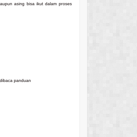
maupun asing bisa ikut dalam proses
t dibaca panduan