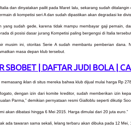
alia dan dinyatakan pailit pada Maret lalu, sekarang sudah ditalangin d
rmain di kompetisi seri A dan sudah dipastikan akan degradasi ke div
yang sudah gede, karena tidak mampu membayar gaji pemain, dan 
a di posisi dasar jurang Kompetisi paling bergengsi di Italia tersebut
ir musim ini, otoritas Serie A sudah membantu pemberian dana. 
amatkan masa depan klub tersebut.
 SBOBET | DAFTAR JUDI BOLA | C
emasang iklan di situs mereka bahwa klub dijual mulai harga Rp 278 
ro Rogato, dengan izin dari komite kreditor, sudah memberikan izin ke
alan Parma,” demikian pernyataan resmi Gialloblu seperti dikutip Soc
mi akan dibatasi hingga 6 Mei 2015. Harga dimulai dari 20 juta euro.”
dak ada tawaran sama sekali, lelang terbaru akan dibuka pada 12 Mei, 