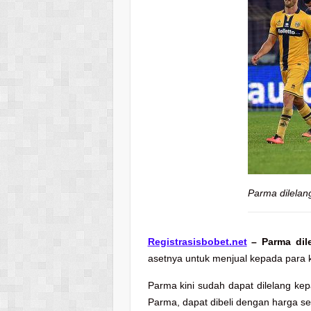
Parma dilelan
Registrasisbobet.net
– Parma dile
asetnya untuk menjual kepada para k
Parma kini sudah dapat dilelang ke
Parma, dapat dibeli dengan harga seki