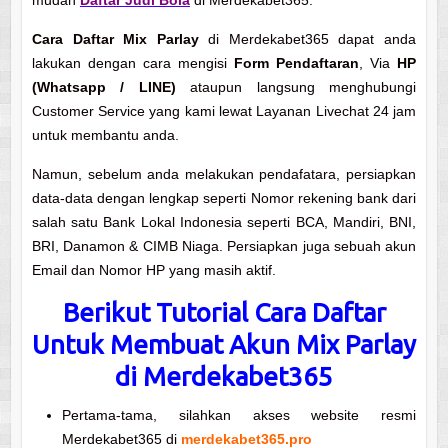
mudah
Daftar Judi Bola
di Merdekabet365.
Cara Daftar Mix Parlay
di Merdekabet365 dapat anda
lakukan dengan cara mengisi
Form Pendaftaran
, Via
HP
(Whatsapp / LINE)
ataupun langsung menghubungi
Customer Service yang kami lewat Layanan Livechat 24 jam
untuk membantu anda.
Namun, sebelum anda melakukan pendafatara, persiapkan
data-data dengan lengkap seperti Nomor rekening bank dari
salah satu Bank Lokal Indonesia seperti BCA, Mandiri, BNI,
BRI, Danamon & CIMB Niaga. Persiapkan juga sebuah akun
Email dan Nomor HP yang masih aktif.
Berikut Tutorial Cara Daftar
Untuk Membuat Akun Mix Parlay
di Merdekabet365
Pertama-tama, silahkan akses website resmi
Merdekabet365 di
merdekabet365.pro