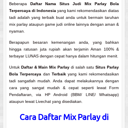
Beberapa
Daftar Nama Situs Judi Mix Parlay Bola
Terpercaya di Indonesia
yang kami rekomendasikan diatas
tadi adalah yang terbaik buat anda untuk bermain taruhan
mix parlay ataupun game judi online lainnya dengan aman &
nyaman.
Berapapun besaran kemenangan anda, yang bahkan
hingga ratusan juta rupiah akan terjamin Aman 100% &
terbayar LUNAS dengan cepat hanya dalam hitungan menit.
Untuk
Daftar & Main Mix Parlay
di salah satu
Situs Parlay
Bola Terpercaya
dan
Terbaik
yang kami rekomendasikan
tadi sangatlah mudah. Anda dapat melakukannya dengan
cara yang sangat mudah & cepat seperti lewat Form
Pendaftaran, via HP Android (BBM/ LINE/ Whatsapp)
ataupun lewat Livechat yang disediakan.
Cara Daftar Mix Parlay di