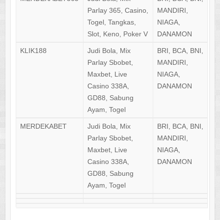
Parlay 365, Casino,
MANDIRI,
Togel, Tangkas,
NIAGA,
Slot, Keno, Poker V
DANAMON
KLIK188
Judi Bola, Mix
BRI, BCA, BNI,
Parlay Sbobet,
MANDIRI,
Maxbet, Live
NIAGA,
Casino 338A,
DANAMON
GD88, Sabung
Ayam, Togel
MERDEKABET
Judi Bola, Mix
BRI, BCA, BNI,
Parlay Sbobet,
MANDIRI,
Maxbet, Live
NIAGA,
Casino 338A,
DANAMON
GD88, Sabung
Ayam, Togel